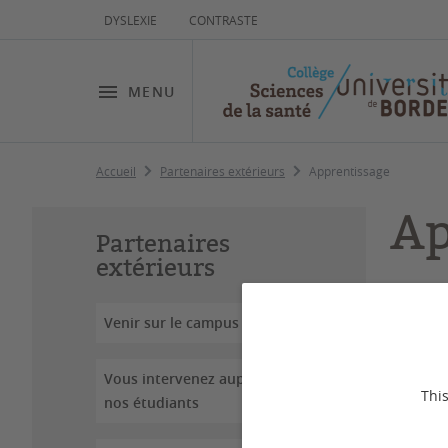
DYSLEXIE
CONTRASTE
MENU
Accueil
Partenaires extérieurs
Apprentissage
Ap
Partenaires
extérieurs
Dernière
Venir sur le campus
Vous intervenez auprès de
This
nos étudiants