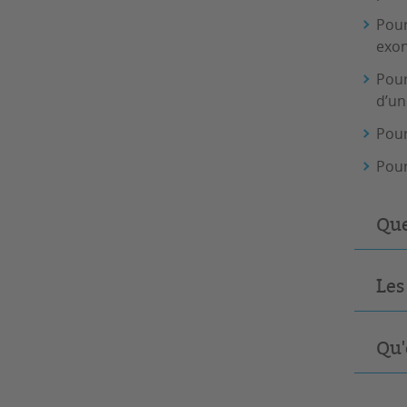
Pour
exon
Pour
d’un
Pour
Pour
Que
Les
Qu'