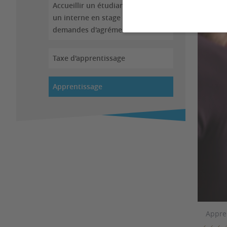
Accueillir un étudiant ou
un interne en stage :
demandes d'agrément
Taxe d'apprentissage
Apprentissage
Appre