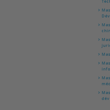
Tec
Mas
Dév
Mas
chi
Mas
jur
Mas
Mas
inf
Mas
méd
Mas
dév