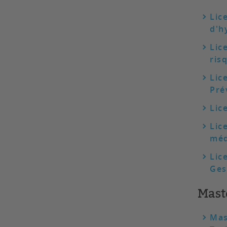
Lic
d'h
Lic
ris
Lic
Pré
Lic
Lic
méd
Lic
Ges
Mast
Mas