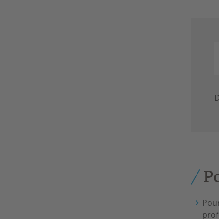
D
P
Pour
prof