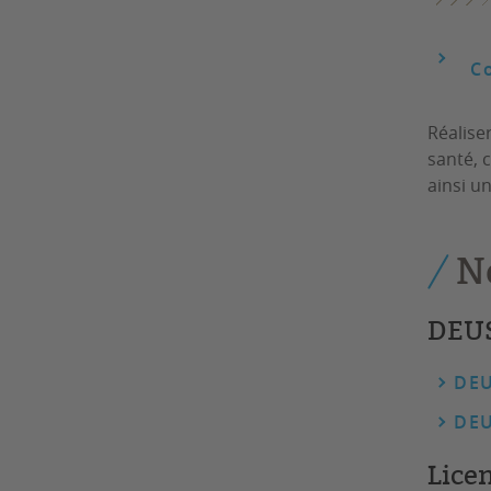
C
Réalise
santé, 
ainsi u
N
DEU
DEU
DEU
Lice