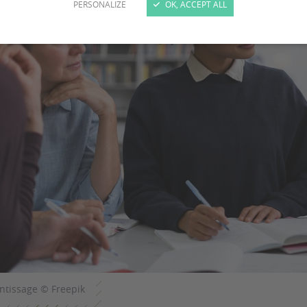
PERSONALIZE
OK, ACCEPT ALL
ntissage © Freepik