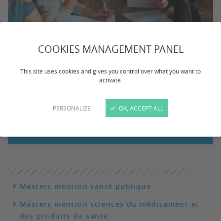
COOKIES MANAGEMENT PANEL
Masters ©Freepik
This site uses cookies and gives you control over what you want to
activate.
PERSONALIZE
OK, ACCEPT ALL
CANDIDATER
INSCRIPTIONS
ESPACE ÉTUDIANT
Masters mention santé publique
Masters mention sciences du médicament et
des produits de santé