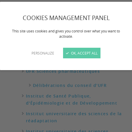
Nos composantes
COOKIES MANAGEMENT PANEL
UFR des Sciences médicales
This site uses cookies and gives you control over what you want to
Délibérations du conseil d'UFR
activate.
UFR des Sciences odontologiques
PERSONALIZE
OK, ACCEPT ALL
Délibérations du conseil d'UFR
UFR Sciences pharmaceutiques
Délibérations du conseil d'UFR
Institut de Santé Publique,
d'Épidémiologie et de Développement
Institut universitaire des sciences de la
réadaptation
Institut universitaire des sciences