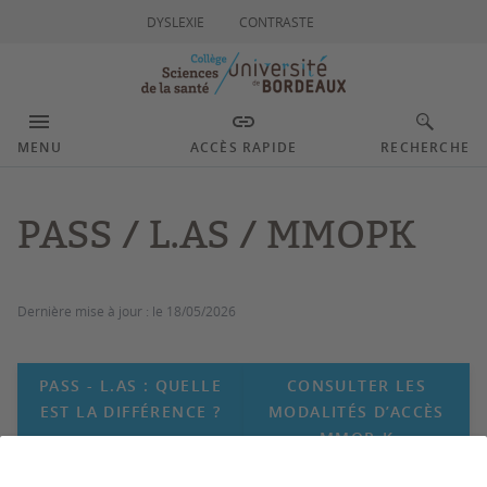
DYSLEXIE
CONTRASTE
MENU
ACCÈS RAPIDE
RECHERCHE
PASS / L.AS / MMOPK
Dernière mise à jour :
le 18/05/2026
PASS - L.AS : QUELLE
CONSULTER LES
EST LA DIFFÉRENCE ?
MODALITÉS D’ACCÈS
MMOP-K