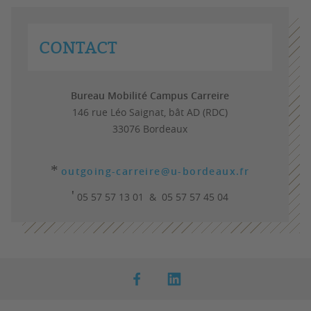
CONTACT
Bureau Mobilité Campus Carreire
146 rue Léo Saignat, bât AD (RDC)
33076 Bordeaux
*
outgoing-carreire@u-bordeaux.fr
'
05 57 57 13 01 & 05 57 57 45 04