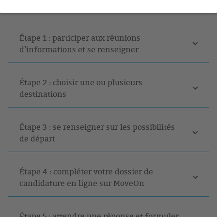
monter un dossier de mobilité
Étape 1 : participer aux réunions
d’informations et se renseigner
Étape 2 : choisir une ou plusieurs
destinations
Étape 3 : se renseigner sur les possibilités
de départ
Étape 4 : compléter votre dossier de
candidature en ligne sur MoveOn
Étape 5 : attendre une réponse et formuler