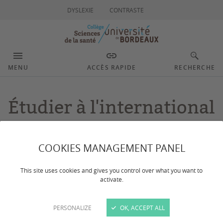
DYSLEXIE
CONTRASTE
MENU
ACCÈS RAPIDE
RECHERCHE
Étudier à l'international
Dernière mise à jour :
le 22/01/2026
COOKIES MANAGEMENT PANEL
This site uses cookies and gives you control over what you want to
Contact
activate.
Les étapes à connaitre pour
PERSONALIZE
OK, ACCEPT ALL