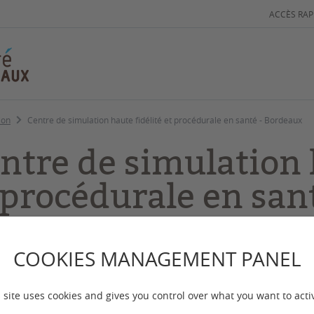
ACCÈS RAP
ion
Centre de simulation haute fidélité et procédurale en santé - Bordeaux
ntre de simulation 
 procédurale en san
 mise à jour :
le 20/03/2026
COOKIES MANAGEMENT PANEL
tre mot de la plateforme de simulation est la coopér
 site uses cookies and gives you control over what you want to acti
pour le développement de la simulation en santé.