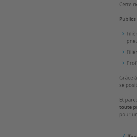
Cette r
Publics 
Fili
pneu
Fili
Prof
Grâce à
se posi
Et parc
toute p
pour un