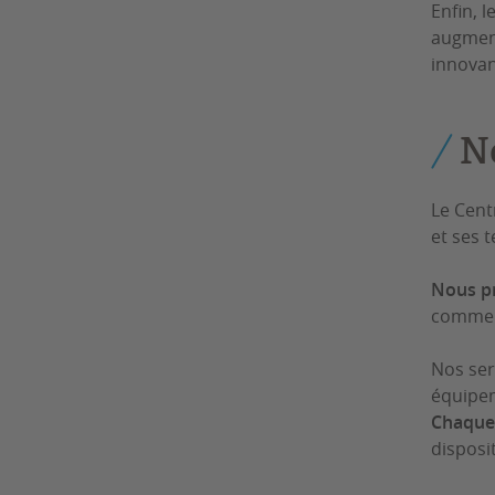
Enfin, 
augment
innovan
N
Le Cent
et ses 
Nous pr
comme a
Nos ser
équipem
Chaque 
disposit