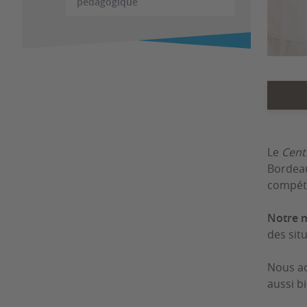
pédagogique
Le
Cent
Bordeau
compéte
Notre m
des sit
Nous ac
aussi b