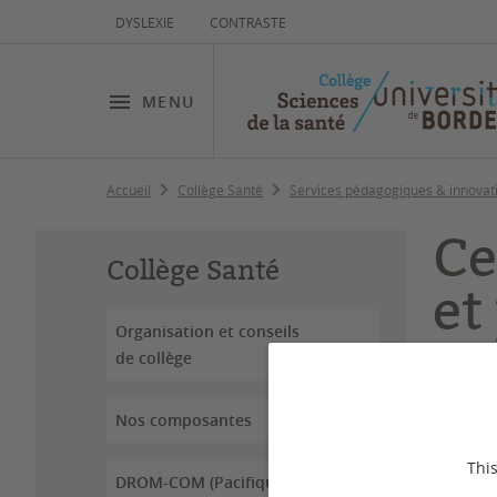
DYSLEXIE
CONTRASTE
MENU
Accueil
Collège Santé
Services pédagogiques & innovat
Ce
Collège Santé
et
Organisation et conseils
de collège
Dernière
Nos composantes
Le maî
This
santé 
DROM-COM (Pacifique