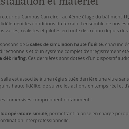
stallation et matériel
u cœur du Campus Carreire - au 4ème étage du bâtiment TP,
 fidèlement les conditions du terrain. L’ensemble de nos e
os variés, réalistes et pilotés en toute discrétion depuis des
isposons de
5 salles de simulation haute fidélité
, chacune é
directionnels et d’un système complet d’enregistrement et/
de débriefing
. Ces dernières sont dotées d’un dispositif aud
.
salle est associée à une régie située derrière une vitre san
ins haute fidélité, de suivre les actions en temps réel et d’a
lles immersives comprennent notamment :
loc opératoire simulé
, permettant la prise en charge peropé
oordination interprofessionnelle.