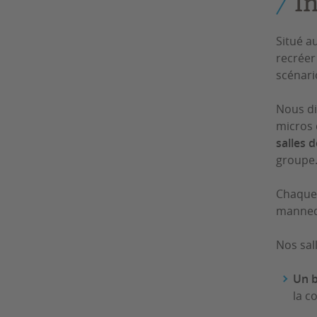
In
Situé a
recréer
scénari
Nous d
micros 
salles 
groupe
Chaque 
mannequ
Nos sa
Un b
la c