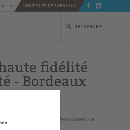
UNIVERSITÉ DE BORDEAUX
IDE
RECHERCHE
haute fidélité
té - Bordeaux
ation entre tous les professionnels de
vate.