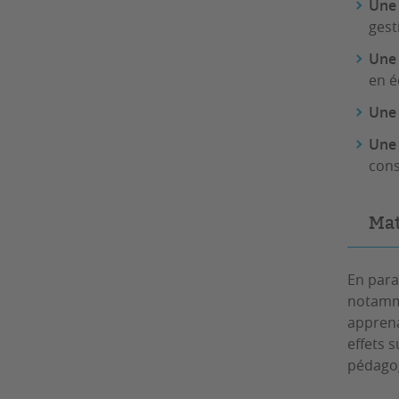
Une 
gest
Une 
en é
Une 
Une 
cons
Mat
En para
notamme
apprena
effets 
pédago