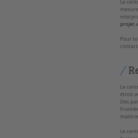
Le cent
mesure,
interpr
projet
a
Pour t
contact
R
Le cent
étroit 
Des par
Frontiè
matérie
Le cent