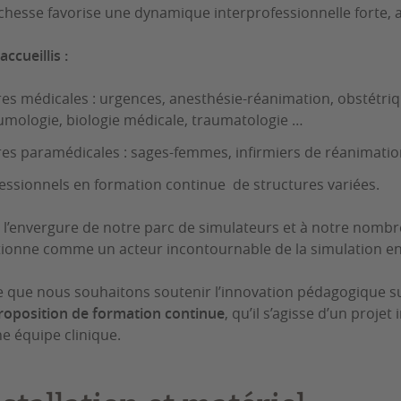
ichesse favorise une dynamique interprofessionnelle forte
accueillis :
ères médicales : urgences, anesthésie-réanimation, obstétri
mologie, biologie médicale, traumatologie …
ères paramédicales : sages-femmes, infirmiers de réanimatio
essionnels en formation continue de structures variées.
 l’envergure de notre parc de simulateurs et à notre nombr
tionne comme un acteur incontournable de la simulation en
e que nous souhaitons soutenir l’innovation pédagogique sur
roposition de formation continue
, qu’il s’agisse d’un proje
e équipe clinique.