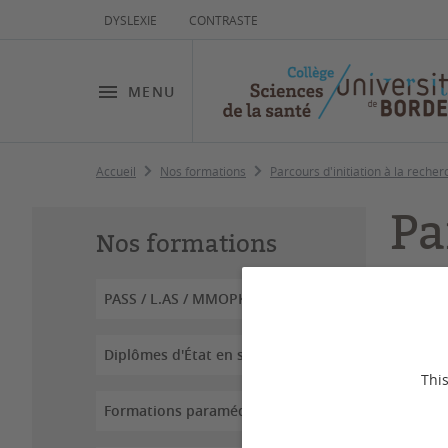
DYSLEXIE
CONTRASTE
MENU
Accueil
Nos formations
Parcours d'initiation à la reche
Pa
Nos formations
PASS / L.AS / MMOPK
Dernière
Diplômes d'État en santé
This
Formations paramédicales