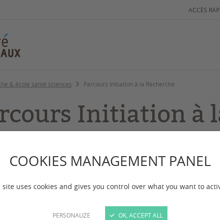
ACCÈS RAP
rche & école santé sciences
Parcours Initiation à la Recherche
rcours Initiation à 
 mise à jour :
le 22/07/2026
COOKIES MANAGEMENT PANEL
 site uses cookies and gives you control over what you want to acti
PERSONALIZE
OK, ACCEPT ALL