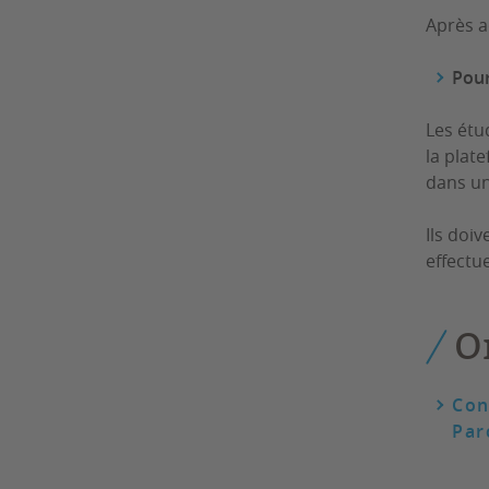
Après a
Pour
Les étu
la plat
dans un
Ils doi
effectu
O
Con
Par