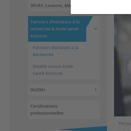
DEUST, Licences, Masters
Parcours d'initiation à la
recherche & école santé
sciences
Parcours Initiation à la
Recherche
Double cursus Ecole
Santé-Sciences
DU/DIU
Certifications
professionnelles
Parcou