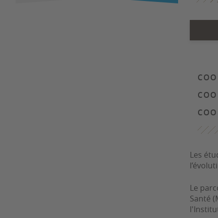
COO
COO
COOR
Les étu
l’évolut
Le parc
Santé (
l'Insti