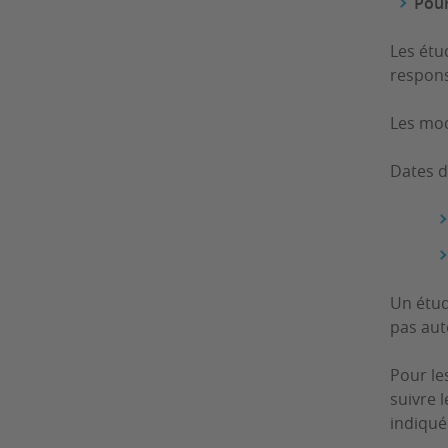
Pour
Les étu
respons
Les mod
Dates d
Un étud
pas aut
Pour le
suivre l
indiqué