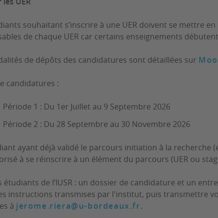
 les UER
diants souhaitant s’inscrire à une UER doivent se mettre en r
ables de chaque UER car certains enseignements débuten
alités de dépôts des candidatures sont détaillées sur
Moo
e candidatures :
Période 1 : Du 1er Juillet au 9 Septembre 2026
Période 2 : Du 28 Septembre au 30 Novembre 2026
iant ayant déjà validé le parcours initiation à la recherche 
orisé à se réinscrire à un élément du parcours (UER ou stag
s étudiants de l’IUSR : un dossier de candidature et un entret
es instructions transmises par l'institut, puis transmettre vo
es à
jerome.riera@u-bordeaux.fr
.