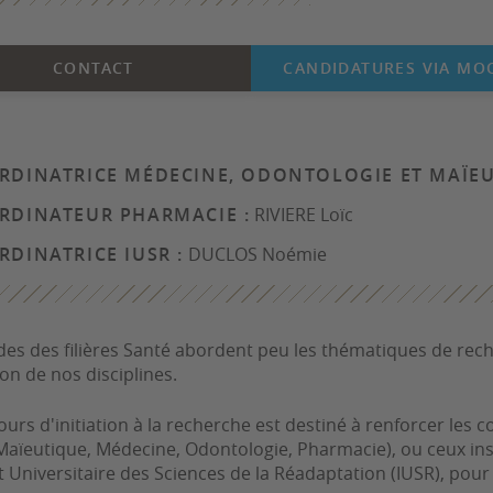
CONTACT
CANDIDATURES VIA MO
RDINATRICE MÉDECINE, ODONTOLOGIE ET MAÏEU
RDINATEUR PHARMACIE :
RIVIERE Loïc
DINATRICE IUSR :
DUCLOS Noémie
des des filières Santé abordent peu les thématiques de rech
ion de nos disciplines.
ours d'initiation à la recherche est destiné à renforcer les 
Maïeutique, Médecine, Odontologie, Pharmacie), ou ceux ins
tut Universitaire des Sciences de la Réadaptation (IUSR), pou