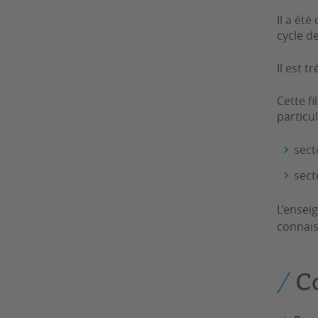
Il a ét
cycle d
Il est 
Cette f
particu
sect
sect
L’ensei
connais
C