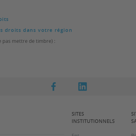
oits
s droits dans votre région
e pas mettre de timbre) :
SITES
S
INSTITUTIONNELS
S
Ent
B