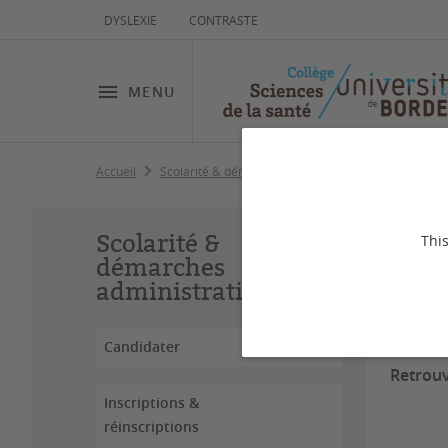
DYSLEXIE
CONTRASTE
MENU
Accueil
Scolarité & démarches administratives
Commissi
Co
Scolarité &
This
démarches
administratives
Dernière
Candidater
Retrouv
Inscriptions &
réinscriptions