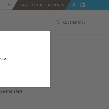
UNIVERSITÉ DE BORDEAUX
IDE
RECHERCHE
fert
vate.
de transfert.