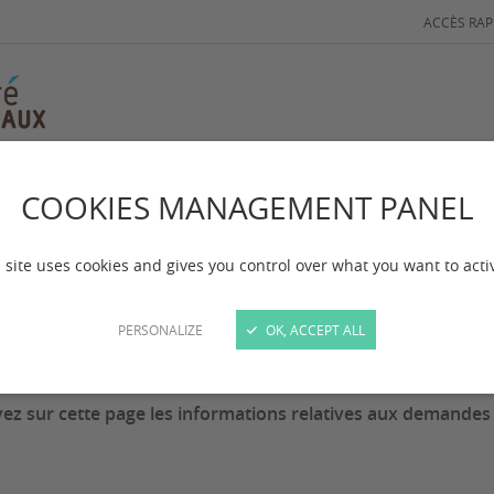
ACCÈS RAP
ons de transfert
COOKIES MANAGEMENT PANEL
mmissions de trans
 site uses cookies and gives you control over what you want to acti
PERSONALIZE
OK, ACCEPT ALL
 mise à jour :
le 16/03/2026
ez sur cette page les informations relatives aux demandes 