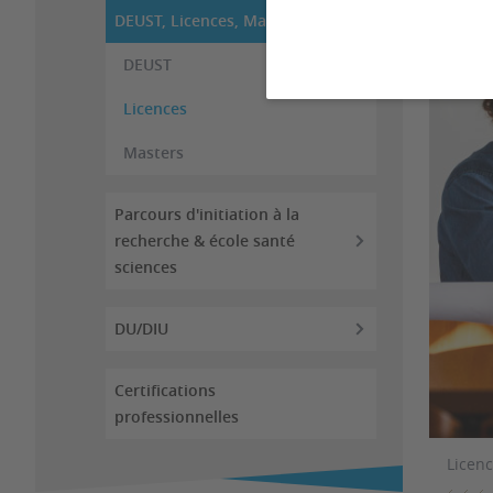
DEUST, Licences, Masters
DEUST
Licences
Masters
Parcours d'initiation à la
recherche & école santé
sciences
DU/DIU
Certifications
professionnelles
Licen