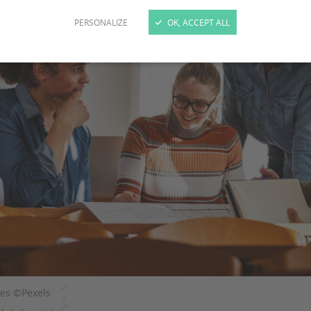
PERSONALIZE
OK, ACCEPT ALL
ces ©Pexels