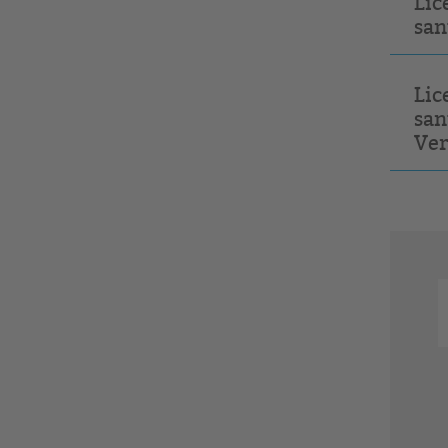
Lic
san
Lic
san
Ver