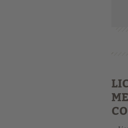
LI
ME
CO