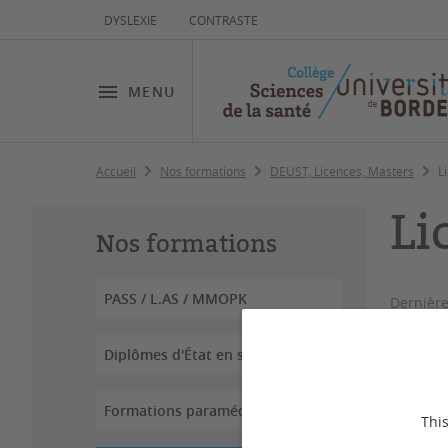
DYSLEXIE
CONTRASTE
MENU
Accueil
Nos formations
DEUST, Licences, Masters
L
Li
Nos formations
PASS / L.AS / MMOPK
Dernière
Diplômes d'État en santé
Formations paramédicales
This