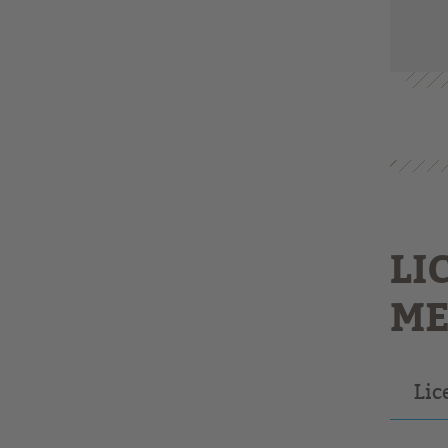
LI
ME
Lic