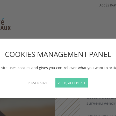
ACCÈS RAP
COOKIES MANAGEMENT PANEL
In 
Nadi
 site uses cookies and gives you control over what you want to acti
PERSONALIZE
OK, ACCEPT ALL
C’est avec une
décès de Nadia 
survenu vendre
Publiée le
10/02/20