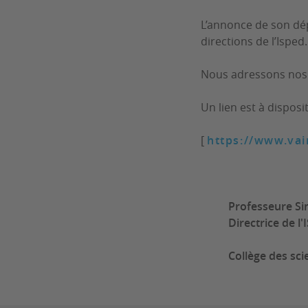
L’annonce de son dép
directions de l’Ispe
N
ous adressons nos 
Un lien est à dispo­si
[
https://www.vai
Professeure
Si
Directrice de l
Collège des sci