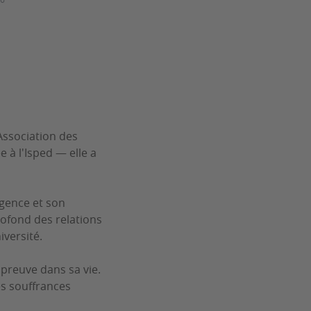
’Association des
 à l'Isped — elle a
igence et son
ofond des relations
iversité.
t preuve dans sa vie.
es souffrances