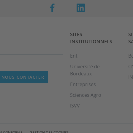
SITES
S
INSTITUTIONNELS
S
Ent
B
Université de
C
Bordeaux
I
NOUS CONTACTER
Entreprises
Sciences Agro
ISVV
NON CONFORME
GESTION DES COOKIES