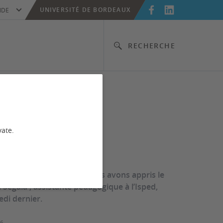
UNIVERSITÉ DE BORDEAUX
IDE
RECHERCHE
memoriam
a Segala
vate.
 immense tristesse que nous avons appris le
Segala , assistante pédagogique à l’Isped,
di dernier.
26