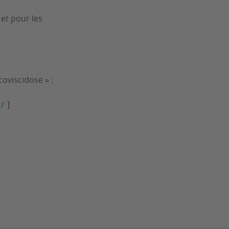
et pour les
­vis­ci­dose » :
g/
]