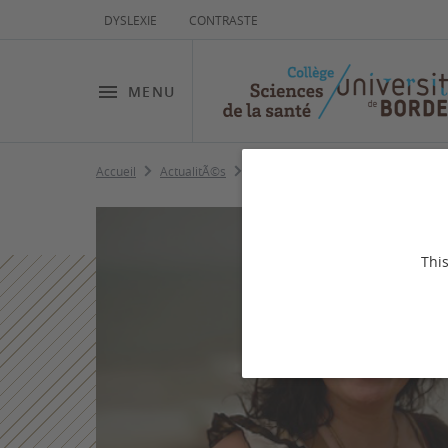
DYSLEXIE
CONTRASTE
MENU
Accueil
ActualitÃ©s
In memoriam Nadia Segala
This