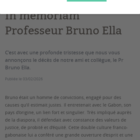
In memoriam
Professeur Bruno Ella
C’est avec une profonde tristesse que nous vous
annonçons le décès de notre ami et collègue, le Pr
Bruno Ella.
Publiée le
03/02/2026
Bruno était un homme de convictions, engagé pour des
causes qu’il estimait justes. Il entretenait avec le Gabon, son
pays d’origine, un lien fort et singulier. Très impliqué auprès
de la diaspora, il défendait avec constance des valeurs de
justice, de probité et d’équité. Cette double culture franco-
gabonaise lui a conféré une grande ouverture d’esprit et une