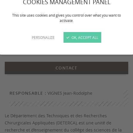
COOKIES MANAGEMENT PANEL
This site uses cookies and gives you control over what you want to
activate.
PERSONALIZE
OK, ACCEPT ALL
DETERCA ©Jonathan Borba - Unsplash
CONTACT
RESPONSABLE :
VIGNES Jean-Rodolphe
Le Département des Techniques et des Recherches
Chirurgicales Appliquées (DETERCA), est une unité de
recherche et d’enseignement du collège des sciences de la