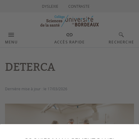
DYSLEXIE
CONTRASTE
MENU
ACCÈS RAPIDE
RECHERCHE
DETERCA
Dernière mise à jour :
le 17/03/2026