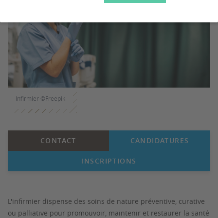
Infirmier ©Freepik
CONTACT
CANDIDATURES
INSCRIPTIONS
L'infirmier dispense des soins de nature préventive, curative
ou palliative pour promouvoir, maintenir et restaurer la santé