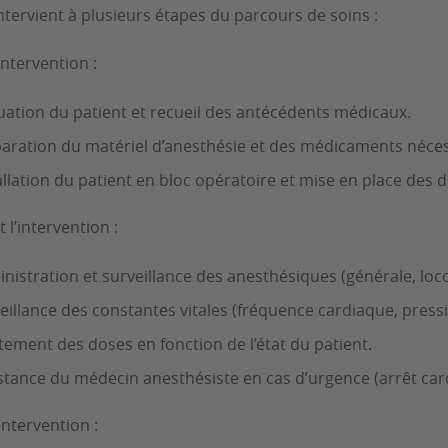
intervient à plusieurs étapes du parcours de soins :
intervention :
uation du patient et recueil des antécédents médicaux.
aration du matériel d’anesthésie et des médicaments néces
allation du patient en bloc opératoire et mise en place des di
 l’intervention :
nistration et surveillance des anesthésiques (générale, loc
eillance des constantes vitales (fréquence cardiaque, pressi
tement des doses en fonction de l’état du patient.
stance du médecin anesthésiste en cas d’urgence (arrêt car
intervention :