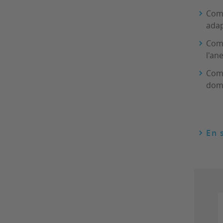
Comp
adap
Comp
l'an
Comp
doma
En 