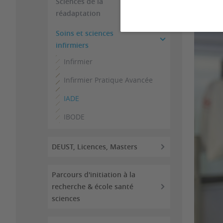
Sciences de la
réadaptation
Soins et sciences
infirmiers
Infirmier
Infirmier Pratique Avancée
IADE
IBODE
DEUST, Licences, Masters
Parcours d'initiation à la
recherche & école santé
sciences