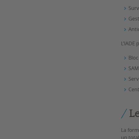
Surv
Gest
Anti
L’IADE 
Bloc
SAMU
Serv
Cent
L
La form
un tota