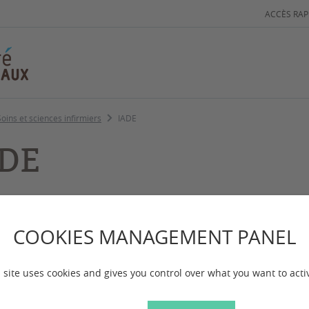
ACCÈS RAP
Soins et sciences infirmiers
IADE
ADE
 mise à jour :
le 22/07/2026
COOKIES MANAGEMENT PANEL
ier Anesthésiste Diplômé d'État
 site uses cookies and gives you control over what you want to acti