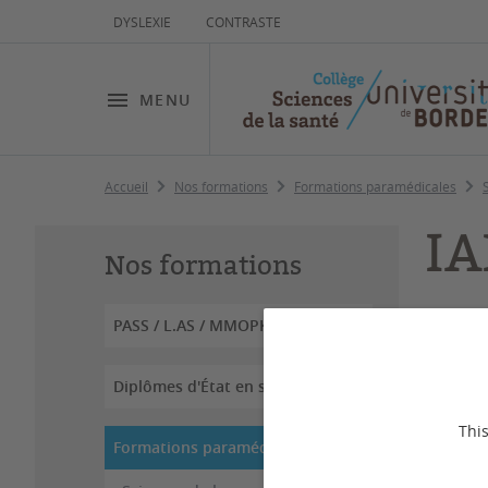
DYSLEXIE
CONTRASTE
MENU
Accueil
Nos formations
Formations paramédicales
I
Nos formations
PASS / L.AS / MMOPK
Dernière
Diplômes d'État en santé
Infirm
This
Formations paramédicales