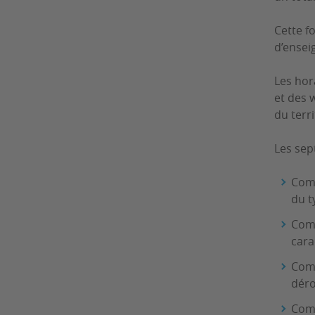
Cette f
d’ensei
Les hor
et des 
du terri
Les sep
Comp
du t
Comp
cara
Comp
déro
Comp