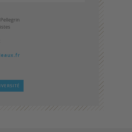
 Pellegrin
istes
x
deaux.fr
IVERSITÉ