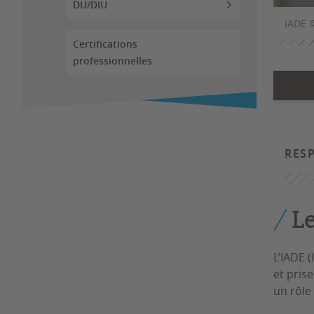
DU/DIU
IADE 
Certifications
professionnelles
RES
L
L’IADE 
et pris
un rôle