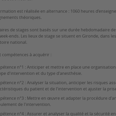
ormation est réalisée en alternance : 1060 heures d’enseign
gnements théoriques.
aires de stages sont basés sur une durée hebdomadaire de 35
week-ends. Les lieux de stage se situent en Gironde, dans l
toire national.
t compétences à acquérir :
étence n°1 : Anticiper et mettre en place une organisation 
ype d'intervention et du type d'anesthésie.
étence n°2 : Analyser la situation, anticiper les risques as
ctéristiques du patient et de l'intervention et ajuster la pr
étence n°3 : Mettre en œuvre et adapter la procédure d'an
ulement de l'intervention.
étence n°4 : Assurer et analyser la qualité et la sécurité e