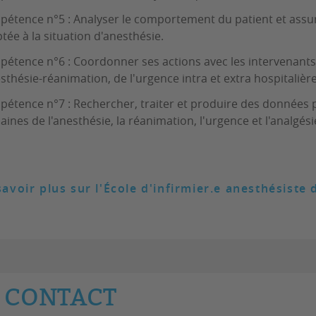
étence n°5 : Analyser le comportement du patient et ass
tée à la situation d'anesthésie.
étence n°6 : Coordonner ses actions avec les intervenants
esthésie-réanimation, de l'urgence intra et extra hospitalièr
étence n°7 : Rechercher, traiter et produire des données pr
ines de l'anesthésie, la réanimation, l'urgence et l'analgési
savoir plus sur l'École d'infirmier.e anesthésist
CONTACT